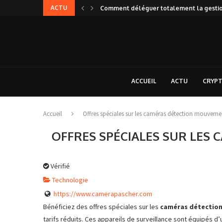
ACTU
Comment déléguer totalement la gestion 
ACCUEIL
ACTU
CRYP
Accueil
Offres spéciales sur les caméras détection mouveme
OFFRES SPÉCIALES SUR LE
Vérifié
Technologie
https://www.camerapascher.com
Bénéficiez des offres spéciales sur les
caméras détectio
tarifs réduits. Ces appareils de surveillance sont équipés