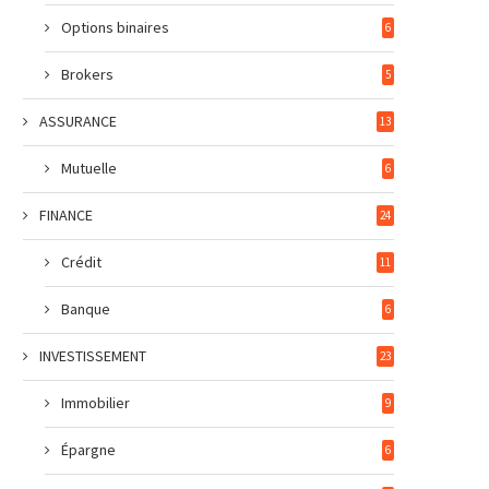
Options binaires
6
Brokers
5
ASSURANCE
13
Mutuelle
6
FINANCE
24
Crédit
11
Banque
6
INVESTISSEMENT
23
Immobilier
9
Épargne
6