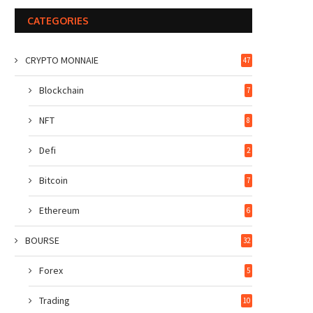
CATEGORIES
CRYPTO MONNAIE
47
Blockchain
7
NFT
8
Defi
2
Bitcoin
7
Ethereum
6
BOURSE
32
Forex
5
Trading
10