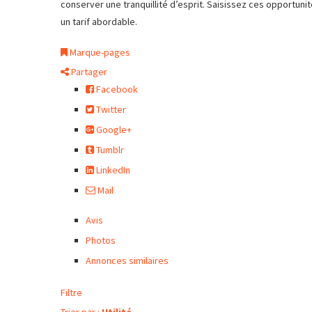
conserver une tranquillité d’esprit. Saisissez ces opportuni
un tarif abordable.
Marque-pages
Partager
Facebook
Twitter
Google+
Tumblr
LinkedIn
Mail
Avis
Photos
Annonces similaires
Filtre
Trier par :
Utilité