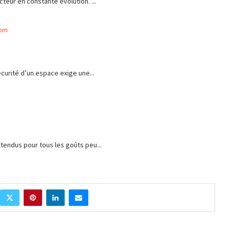
cteur en constante évolution. ...
com
écurité d’un espace exige une...
ttendus pour tous les goûts peu...