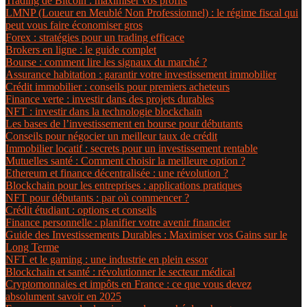
Trading de Bitcoin : maximiser vos profits
LMNP (Loueur en Meublé Non Professionnel) : le régime fiscal qui
peut vous faire économiser gros
Forex : stratégies pour un trading efficace
Brokers en ligne : le guide complet
Bourse : comment lire les signaux du marché ?
Assurance habitation : garantir votre investissement immobilier
Crédit immobilier : conseils pour premiers acheteurs
Finance verte : investir dans des projets durables
NFT : investir dans la technologie blockchain
Les bases de l’investissement en bourse pour débutants
Conseils pour négocier un meilleur taux de crédit
Immobilier locatif : secrets pour un investissement rentable
Mutuelles santé : Comment choisir la meilleure option ?
Ethereum et finance décentralisée : une révolution ?
Blockchain pour les entreprises : applications pratiques
NFT pour débutants : par où commencer ?
Crédit étudiant : options et conseils
Finance personnelle : planifier votre avenir financier
Guide des Investissements Durables : Maximiser vos Gains sur le
Long Terme
NFT et le gaming : une industrie en plein essor
Blockchain et santé : révolutionner le secteur médical
Cryptomonnaies et impôts en France : ce que vous devez
absolument savoir en 2025