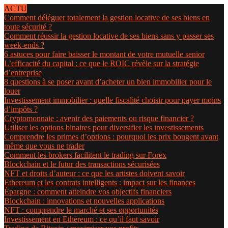
ACTU
Comment déléguer totalement la gestion locative de ses biens en
toute sécurité ?
Comment réussir la gestion locative de ses biens sans y passer ses
week-ends ?
6 astuces pour faire baisser le montant de votre mutuelle senior
L’efficacité du capital : ce que le ROIC révèle sur la stratégie
d’entreprise
8 questions à se poser avant d’acheter un bien immobilier pour le
louer
Investissement immobilier : quelle fiscalité choisir pour payer moins
d’impôts ?
Cryptomonnaie : avenir des paiements ou risque financier ?
Utiliser les options binaires pour diversifier les investissements
Comprendre les primes d’options : pourquoi les prix bougent avant
même que vous ne trader
Comment les brokers facilitent le trading sur Forex
Blockchain et le futur des transactions sécurisées
NFT et droits d’auteur : ce que les artistes doivent savoir
Ethereum et les contrats intelligents : impact sur les finances
Épargne : comment atteindre vos objectifs financiers
Blockchain : innovations et nouvelles applications
NFT : comprendre le marché et ses opportunités
Investissement en Ethereum : ce qu’il faut savoir