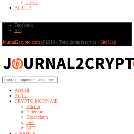
L'or
2
ACTU
3
Facebook
Rss
Journal2crypto.com
@2019 - Tous droits réservés -
SiteMap
Accueil
ACTU
CRYPTO MONNAIE
Bitcoin
Ethereum
Blockchain
Defi
NFT
FINANCE