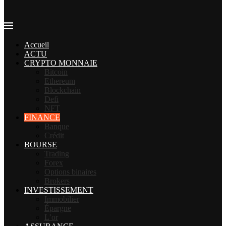
Accueil
ACTU
CRYPTO MONNAIE
Bitcoin
Ethereum
Blockchain
Defi
NFT
FINANCE
Banque
Crédit
BOURSE
Trading
Forex
Options binaires
Brokers
INVESTISSEMENT
Immobilier
Épargne
L’or