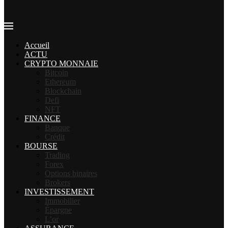
Accueil
ACTU
CRYPTO MONNAIE
Bitcoin
Ethereum
Blockchain
Defi
NFT
FINANCE
Banque
Crédit
BOURSE
Trading
Forex
Options binaires
Brokers
INVESTISSEMENT
Immobilier
Épargne
L’or