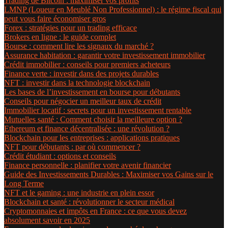
Trading de Bitcoin : maximiser vos profits
LMNP (Loueur en Meublé Non Professionnel) : le régime fiscal qui
peut vous faire économiser gros
Forex : stratégies pour un trading efficace
Brokers en ligne : le guide complet
Bourse : comment lire les signaux du marché ?
Assurance habitation : garantir votre investissement immobilier
Crédit immobilier : conseils pour premiers acheteurs
Finance verte : investir dans des projets durables
NFT : investir dans la technologie blockchain
Les bases de l’investissement en bourse pour débutants
Conseils pour négocier un meilleur taux de crédit
Immobilier locatif : secrets pour un investissement rentable
Mutuelles santé : Comment choisir la meilleure option ?
Ethereum et finance décentralisée : une révolution ?
Blockchain pour les entreprises : applications pratiques
NFT pour débutants : par où commencer ?
Crédit étudiant : options et conseils
Finance personnelle : planifier votre avenir financier
Guide des Investissements Durables : Maximiser vos Gains sur le
Long Terme
NFT et le gaming : une industrie en plein essor
Blockchain et santé : révolutionner le secteur médical
Cryptomonnaies et impôts en France : ce que vous devez
absolument savoir en 2025