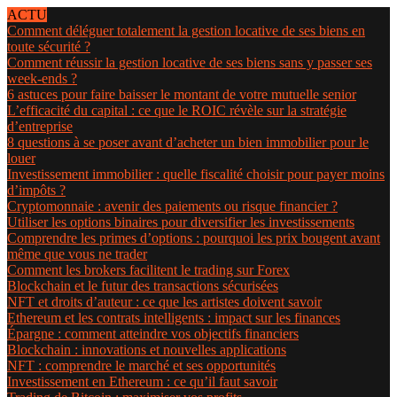
ACTU
Comment déléguer totalement la gestion locative de ses biens en
toute sécurité ?
Comment réussir la gestion locative de ses biens sans y passer ses
week-ends ?
6 astuces pour faire baisser le montant de votre mutuelle senior
L’efficacité du capital : ce que le ROIC révèle sur la stratégie
d’entreprise
8 questions à se poser avant d’acheter un bien immobilier pour le
louer
Investissement immobilier : quelle fiscalité choisir pour payer moins
d’impôts ?
Cryptomonnaie : avenir des paiements ou risque financier ?
Utiliser les options binaires pour diversifier les investissements
Comprendre les primes d’options : pourquoi les prix bougent avant
même que vous ne trader
Comment les brokers facilitent le trading sur Forex
Blockchain et le futur des transactions sécurisées
NFT et droits d’auteur : ce que les artistes doivent savoir
Ethereum et les contrats intelligents : impact sur les finances
Épargne : comment atteindre vos objectifs financiers
Blockchain : innovations et nouvelles applications
NFT : comprendre le marché et ses opportunités
Investissement en Ethereum : ce qu’il faut savoir