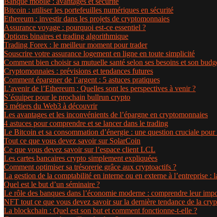
Banque mobile : avantages et sécurité
Bitcoin : utiliser les portefeuilles numériques en sécurité
Ethereum : investir dans les projets de cryptomonnaies
Assurance voyage : pourquoi est-ce essentiel ?
Options binaires et trading algorithmique
Trading Forex : le meilleur moment pour trader
Souscrire votre assurance logement en ligne en toute simplicité
Comment bien choisir sa mutuelle santé selon ses besoins et son budg
Cryptomonnaies : prévisions et tendances futures
Comment épargner de l’argent : 5 astuces pratiques
L’avenir de l’Ethereum : Quelles sont les perspectives à venir ?
S’équiper pour le prochain bullrun crypto
5 métiers du Web3 à découvrir
Les avantages et les inconvénients de l’épargne en cryptomonnaies
4 astuces pour comprendre et se lancer dans le trading
Le Bitcoin et sa consommation d’énergie : une question cruciale pour 
Tout ce que vous devez savoir sur SolarCoin
Ce que vous devez savoir sur l’espace client LCL
Les cartes bancaires crypto simplement expliquées
Comment optimiser sa trésorerie grâce aux cryptoactifs ?
La gestion de la comptabilité en interne ou en externe à l’entreprise : l
Quel est le but d’un séminaire ?
Le rôle des banques dans l’économie moderne : comprendre leur impo
NFT tout ce que vous devez savoir sur la dernière tendance de la cryp
La blockchain : Quel est son but et comment fonctionne-t-elle ?