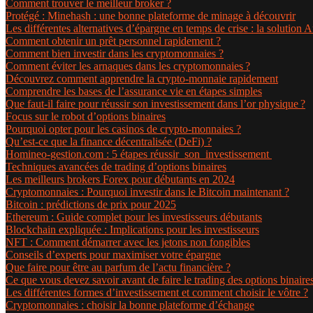
Comment trouver le meilleur broker ?
Protégé : Minehash : une bonne plateforme de minage à découvrir
Les différentes alternatives d’épargne en temps de crise : la solution 
Comment obtenir un prêt personnel rapidement ?
Comment bien investir dans les cryptomonnaies ?
Comment éviter les arnaques dans les cryptomonnaies ?
Découvrez comment apprendre la crypto-monnaie rapidement
Comprendre les bases de l’assurance vie en étapes simples
Que faut-il faire pour réussir son investissement dans l’or physique ?
Focus sur le robot d’options binaires
Pourquoi opter pour les casinos de crypto-monnaies ?
Qu’est-ce que la finance décentralisée (DeFi) ?
Homineo-gestion.com : 5 étapes réussir son investissement
Techniques avancées de trading d’options binaires
Les meilleurs brokers Forex pour débutants en 2024
Cryptomonnaies : Pourquoi investir dans le Bitcoin maintenant ?
Bitcoin : prédictions de prix pour 2025
Ethereum : Guide complet pour les investisseurs débutants
Blockchain expliquée : Implications pour les investisseurs
NFT : Comment démarrer avec les jetons non fongibles
Conseils d’experts pour maximiser votre épargne
Que faire pour être au parfum de l’actu financière ?
Ce que vous devez savoir avant de faire le trading des options binaires
Les différentes formes d’investissement et comment choisir le vôtre ?
Cryptomonnaies : choisir la bonne plateforme d’échange