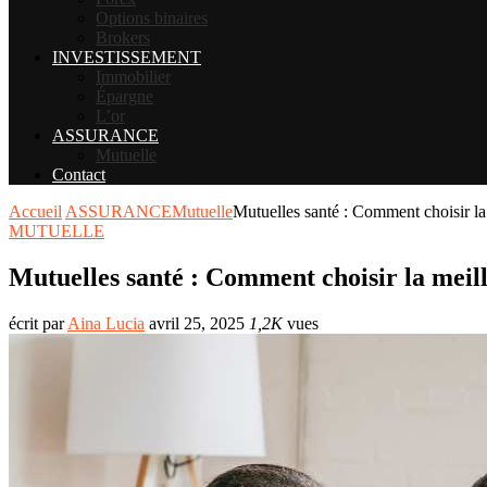
Options binaires
Brokers
INVESTISSEMENT
Immobilier
Épargne
L’or
ASSURANCE
Mutuelle
Contact
Accueil
ASSURANCE
Mutuelle
Mutuelles santé : Comment choisir la
MUTUELLE
Mutuelles santé : Comment choisir la meill
écrit par
Aina Lucia
avril 25, 2025
1,2K
vues