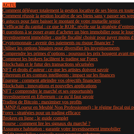
ACTU
Comment déléguer totalement la gestion locative de ses biens en toute 
Comment réussir la gestion locative de ses biens sans y passer ses we
6 astuces pour faire baisser le montant de votre mutuelle senior
L’efficacité du capital : ce que le ROIC révèle sur la stratégie d’entrep
8 questions à se poser avant d’acheter un bien immobilier pour le loue
Investissement immobilier : quelle fiscalité choisir pour payer moins 
Cryptomonnaie : avenir des paiements ou risque financier ?
Utiliser les options binaires pour diversifier les investissements
Comprendre les primes d’options : pourquoi les prix bougent avant m
Comment les brokers facilitent le trading sur Forex
Blockchain et le futur des transactions sécurisées
NFT et droits d’auteur : ce que les artistes doivent savoir
Ethereum et les contrats intelligents : impact sur les finances
Épargne : comment atteindre vos objectifs financiers
Blockchain : innovations et nouvelles applications
NFT : comprendre le marché et ses opportunités
Investissement en Ethereum : ce qu’il faut savoir
Trading de Bitcoin : maximiser vos profits
LMNP (Loueur en Meublé Non Professionnel) : le régime fiscal qui p
Forex : stratégies pour un trading efficace
Brokers en ligne : le guide complet
Bourse : comment lire les signaux du marché ?
Assurance habitation : garantir votre investissement immobilier