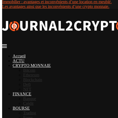
Immobilier : avantages et inconvénients d’une location en meublé.
Les avantages ainsi que les inconvénients d’une crypto monnaie.
Accueil
ACTU
CRYPTO MONNAIE
Bitcoin
Ethereum
Blockchain
Defi
NFT
FINANCE
Banque
Crédit
BOURSE
Trading
Forex