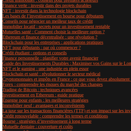
Crédit immobilier : conseils pour premiers acheteurs
Finance verte : investir dans des projets durables
NFT : investir dans la technologie blockchain
Les bases de l’investissement en bourse pour débutants
Conseils pour négocier un meilleur taux de crédit
Immobilier locatif : secrets pour un investissement rentable
Mutuelles santé : Comment choisir la meilleure option ?
Ethereum et finance décentralisée : une révolution ?
Blockchain pour les entreprises : applications pratiques
NFT pour débutants : par où commencer ?
Crédit étudiant : options et conseils
Finance personnelle : planifier votre avenir financier
Guide des Investissements Durables : Maximiser vos Gains sur le Lo
NFT et le gaming : une industrie en plein essor
Blockchain et santé : révolutionner le secteur médical
Cryptomonnaies et impôts en France : ce que vous devez absolument 
Forex : comprendre les risques du marché des changes
Trading de Bitcoin : techniques avancées
Investissement en Ethereum : guide pratique
Épargne pour enfants : les meilleures stratégies
Immobilier neuf : avantages et inconvénients
La taxe sur les transactions financières (TTF) et son impact sur les in
Crédit renouvelable : comprendre les termes et conditions
Bourse : stratégies d’investissement à long terme
Mutuelle dentaire : couverture et coûts