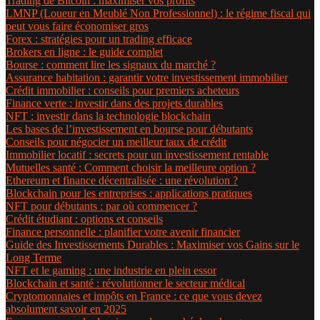
Trading de Bitcoin : maximiser vos profits
LMNP (Loueur en Meublé Non Professionnel) : le régime fiscal qui
peut vous faire économiser gros
Forex : stratégies pour un trading efficace
Brokers en ligne : le guide complet
Bourse : comment lire les signaux du marché ?
Assurance habitation : garantir votre investissement immobilier
Crédit immobilier : conseils pour premiers acheteurs
Finance verte : investir dans des projets durables
NFT : investir dans la technologie blockchain
Les bases de l’investissement en bourse pour débutants
Conseils pour négocier un meilleur taux de crédit
Immobilier locatif : secrets pour un investissement rentable
Mutuelles santé : Comment choisir la meilleure option ?
Ethereum et finance décentralisée : une révolution ?
Blockchain pour les entreprises : applications pratiques
NFT pour débutants : par où commencer ?
Crédit étudiant : options et conseils
Finance personnelle : planifier votre avenir financier
Guide des Investissements Durables : Maximiser vos Gains sur le
Long Terme
NFT et le gaming : une industrie en plein essor
Blockchain et santé : révolutionner le secteur médical
Cryptomonnaies et impôts en France : ce que vous devez
absolument savoir en 2025