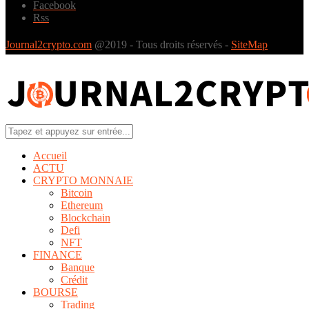
Facebook
Rss
Journal2crypto.com
@2019 - Tous droits réservés -
SiteMap
Accueil
ACTU
CRYPTO MONNAIE
Bitcoin
Ethereum
Blockchain
Defi
NFT
FINANCE
Banque
Crédit
BOURSE
Trading