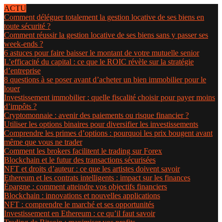
ACTU
Comment déléguer totalement la gestion locative de ses biens en
toute sécurité ?
Comment réussir la gestion locative de ses biens sans y passer ses
week-ends ?
6 astuces pour faire baisser le montant de votre mutuelle senior
L’efficacité du capital : ce que le ROIC révèle sur la stratégie
d’entreprise
8 questions à se poser avant d’acheter un bien immobilier pour le
louer
Investissement immobilier : quelle fiscalité choisir pour payer moins
d’impôts ?
Cryptomonnaie : avenir des paiements ou risque financier ?
Utiliser les options binaires pour diversifier les investissements
Comprendre les primes d’options : pourquoi les prix bougent avant
même que vous ne trader
Comment les brokers facilitent le trading sur Forex
Blockchain et le futur des transactions sécurisées
NFT et droits d’auteur : ce que les artistes doivent savoir
Ethereum et les contrats intelligents : impact sur les finances
Épargne : comment atteindre vos objectifs financiers
Blockchain : innovations et nouvelles applications
NFT : comprendre le marché et ses opportunités
Investissement en Ethereum : ce qu’il faut savoir