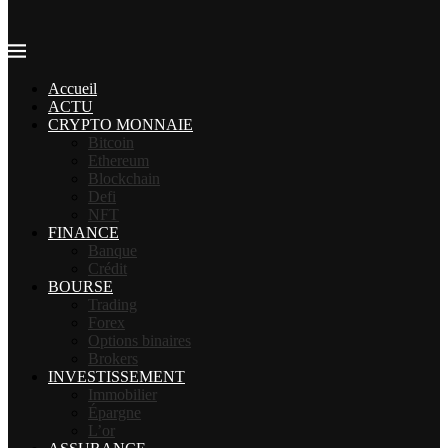
Accueil
ACTU
CRYPTO MONNAIE
Bitcoin
Ethereum
Blockchain
Defi
NFT
FINANCE
Banque
Crédit
BOURSE
Trading
Forex
Options binaires
Brokers
INVESTISSEMENT
Immobilier
Épargne
L’or