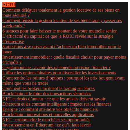
ACTU
Comment déléguer totalement la gestion locative de ses biens en
toute sécurité ?
Comment réussir la gestion locative de ses biens sans y passer ses
week-ends ?
6 astuces pour faire baisser le montant de votre mutuelle senior
L’efficacité du capital : ce que le ROIC révèle sur la stratégie
d’entreprise
8 questions à se poser avant d’acheter un bien immobilier pour le
louer
Investissement immobilier : quelle fiscalité choisir pour payer moins
d’impôts ?
Cryptomonnaie : avenir des paiements ou risque financier ?
Utiliser les options binaires pour diversifier les investissements
Comprendre les primes d’options : pourquoi les prix bougent avant
même que vous ne trader
Comment les brokers facilitent le trading sur Forex
Blockchain et le futur des transactions sécurisées
NFT et droits d’auteur : ce que les artistes doivent savoir
Ethereum et les contrats intelligents : impact sur les finances
Épargne : comment atteindre vos objectifs financiers
Blockchain : innovations et nouvelles applications
NFT : comprendre le marché et ses opportunités
Investissement en Ethereum : ce qu’il faut savoir