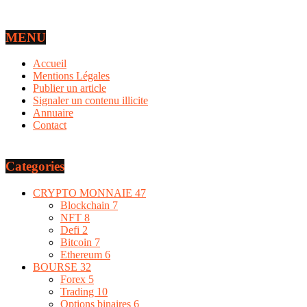
MENU
Accueil
Mentions Légales
Publier un article
Signaler un contenu illicite
Annuaire
Contact
Categories
CRYPTO MONNAIE
47
Blockchain
7
NFT
8
Defi
2
Bitcoin
7
Ethereum
6
BOURSE
32
Forex
5
Trading
10
Options binaires
6