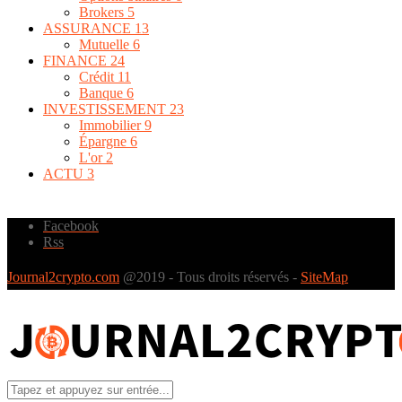
Brokers
5
ASSURANCE
13
Mutuelle
6
FINANCE
24
Crédit
11
Banque
6
INVESTISSEMENT
23
Immobilier
9
Épargne
6
L'or
2
ACTU
3
Facebook
Rss
Journal2crypto.com
@2019 - Tous droits réservés -
SiteMap