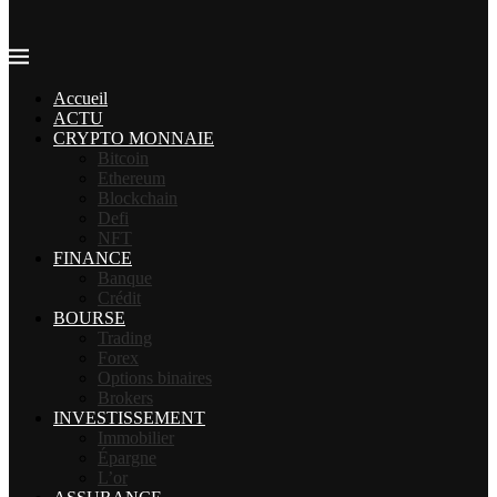
Accueil
ACTU
CRYPTO MONNAIE
Bitcoin
Ethereum
Blockchain
Defi
NFT
FINANCE
Banque
Crédit
BOURSE
Trading
Forex
Options binaires
Brokers
INVESTISSEMENT
Immobilier
Épargne
L’or