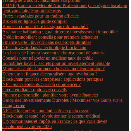
Trading de Bitcoin : maximiser vos profits
LMNP (Loueur en Meublé Non Professionnel) : le régime fiscal qui
peut vous faire économiser gros
Forex : stratégies pour un trading efficace
Brokers en ligne : le guide complet
Bourse : comment lire les signaux du marché ?
Assurance habitation : garantir votre investissement immobilier
Crédit immobilier : conseils pour premiers acheteurs
Finance verte : investir dans des projets durables
NFT : investir dans la technologie blockchain
Les bases de l’investissement en bourse pour débutants
Conseils pour négocier un meilleur taux de crédit
Immobilier locatif : secrets pour un investissement rentable
Mutuelles santé : Comment choisir la meilleure option ?
Ethereum et finance décentralisée : une révolution ?
Blockchain pour les entreprises : applications pratiques
NFT pour débutants : par où commencer ?
Crédit étudiant : options et conseils
Finance personnelle : planifier votre avenir financier
Guide des Investissements Durables : Maximiser vos Gains sur le
Long Terme
NFT et le gaming : une industrie en plein essor
Blockchain et santé : révolutionner le secteur médical
Cryptomonnaies et impôts en France : ce que vous devez
absolument savoir en 2025