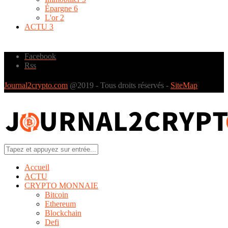
Épargne
6
L'or
2
ACTU
3
Facebook
Rss
Journal2crypto.com
@2019 - Tous droits réservés -
SiteMap
Accueil
ACTU
CRYPTO MONNAIE
Bitcoin
Ethereum
Blockchain
Defi