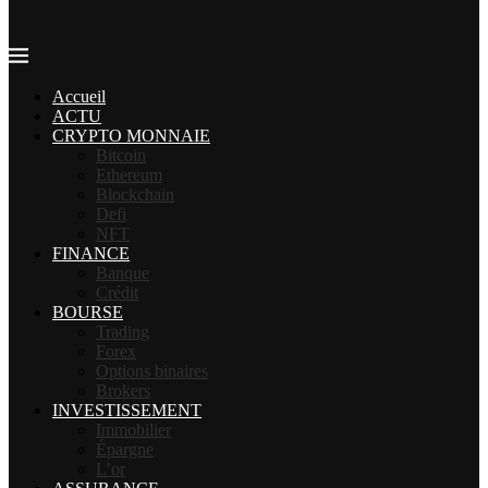
Accueil
ACTU
CRYPTO MONNAIE
Bitcoin
Ethereum
Blockchain
Defi
NFT
FINANCE
Banque
Crédit
BOURSE
Trading
Forex
Options binaires
Brokers
INVESTISSEMENT
Immobilier
Épargne
L’or