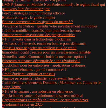
Trading de Bitcoin : maximiser vos profits
LMNP (Loueur en Meublé Non Professionnel) : le régime fiscal qui
peut vous faire économiser gros
Forex : stratégies pour un trading efficace
Brokers en ligne : le guide complet
Bourse : comment lire les signaux du marché ?
Assurance habitation : garantir votre investissement immobilier
Crédit immobilier : conseils pour premiers acheteurs
Finance verte : investir dans des projets durables
NFT : investir dans la technologie blockchain
Les bases de l’investissement en bourse pour débutants
Conseils pour négocier un meilleur taux de crédit
Immobilier locatif : secrets pour un investissement rentable
Mutuelles santé : Comment choisir la meilleure option ?
Ethereum et finance décentralisée : une révolution ?
Blockchain pour les entreprises : applications pratiques
NFT pour débutants : par où commencer ?
Crédit étudiant : options et conseils
Finance personnelle : planifier votre avenir financier
Guide des Investissements Durables : Maximiser vos Gains sur le
Long Terme
NFT et le gaming : une industrie en plein essor
Blockchain et santé : révolutionner le secteur médical
Cryptomonnaies et impôts en France : ce que vous devez
absolument savoir en 2025