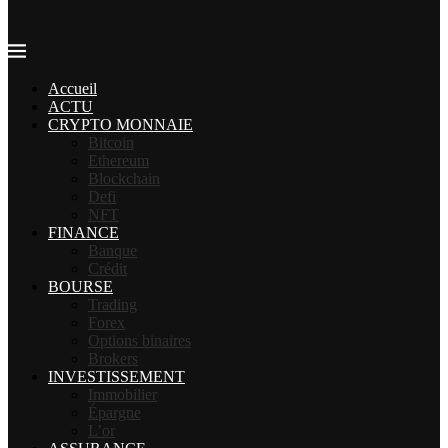
Accueil
ACTU
CRYPTO MONNAIE
Bitcoin
Ethereum
Blockchain
Defi
NFT
FINANCE
Banque
Crédit
BOURSE
Trading
Forex
Options binaires
Brokers
INVESTISSEMENT
Immobilier
Épargne
L’or