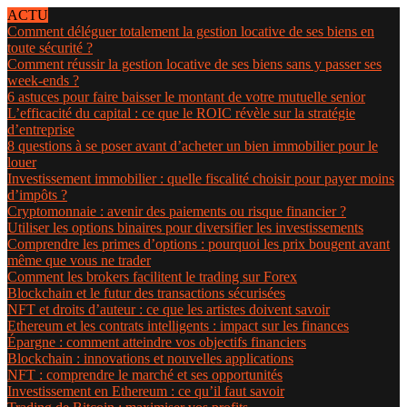
ACTU
Comment déléguer totalement la gestion locative de ses biens en
toute sécurité ?
Comment réussir la gestion locative de ses biens sans y passer ses
week-ends ?
6 astuces pour faire baisser le montant de votre mutuelle senior
L’efficacité du capital : ce que le ROIC révèle sur la stratégie
d’entreprise
8 questions à se poser avant d’acheter un bien immobilier pour le
louer
Investissement immobilier : quelle fiscalité choisir pour payer moins
d’impôts ?
Cryptomonnaie : avenir des paiements ou risque financier ?
Utiliser les options binaires pour diversifier les investissements
Comprendre les primes d’options : pourquoi les prix bougent avant
même que vous ne trader
Comment les brokers facilitent le trading sur Forex
Blockchain et le futur des transactions sécurisées
NFT et droits d’auteur : ce que les artistes doivent savoir
Ethereum et les contrats intelligents : impact sur les finances
Épargne : comment atteindre vos objectifs financiers
Blockchain : innovations et nouvelles applications
NFT : comprendre le marché et ses opportunités
Investissement en Ethereum : ce qu’il faut savoir