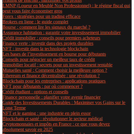
Trading de Bitcoin : maximiser vos profits
LMNP (Loueur en Meublé Non Professionnel) : le régime fiscal qui
peut vous faire économiser gros
Forex : stratégies pour un trading efficace
Brokers en ligne : le guide complet
Bourse : comment lire les signaux du marché ?
Assurance habitation : garantir votre investissement immobilier
Crédit immobilier : conseils pour premiers acheteurs
Finance verte : investir dans des projets durables
NFT : investir dans la technologie blockchain
Les bases de l’investissement en bourse pour débutants
Conseils pour négocier un meilleur taux de crédit
Immobilier locatif : secrets pour un investissement rentable
Mutuelles santé : Comment choisir la meilleure option ?
Ethereum et finance décentralisée : une révolution ?
Blockchain pour les entreprises : applications pratiques
NFT pour débutants : par où commencer ?
Crédit étudiant : options et conseils
Finance personnelle : planifier votre avenir financier
Guide des Investissements Durables : Maximiser vos Gains sur le
Long Terme
NFT et le gaming : une industrie en plein essor
Blockchain et santé : révolutionner le secteur médical
Cryptomonnaies et impôts en France : ce que vous devez
absolument savoir en 2025