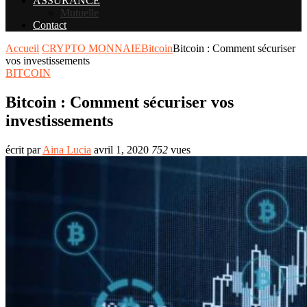
ASSURANCE
Mutuelle
Contact
Accueil
CRYPTO MONNAIE
Bitcoin
Bitcoin : Comment sécuriser
vos investissements
BITCOIN
Bitcoin : Comment sécuriser vos
investissements
écrit par
Aina Lucia
avril 1, 2020
752
vues